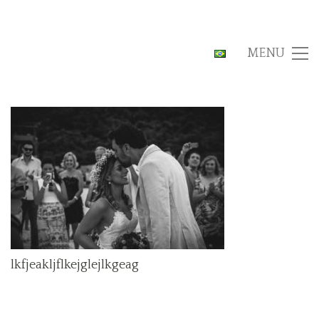
MENU
lkfjeakljflkejglejlkgeag